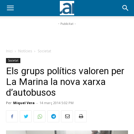
- Publicitat -
Inici
Notícies
Societat
Societat
Els grups polítics valoren per
La Marina la nova xarxa
d’autobusos
Per
Miquel Vera
-
14 març 2014 5:02 PM