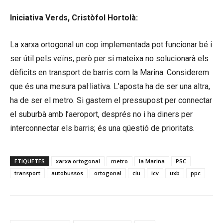
Iniciativa Verds, Cristòfol Hortolà:
La xarxa ortogonal un cop implementada pot funcionar bé i
ser útil pels veïns, però per si mateixa no solucionarà els
dèficits en transport de barris com la Marina. Considerem
que és una mesura pal·liativa. L’aposta ha de ser una altra,
ha de ser el metro. Si gastem el pressupost per connectar
el suburbà amb l’aeroport, després no i ha diners per
interconnectar els barris; és una qüestió de prioritats.
ETIQUETES
xarxa ortogonal
metro
la Marina
PSC
transport
autobussos
ortogonal
ciu
icv
uxb
ppc