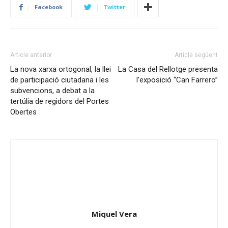
Facebook
Twitter
Article anterior
Article següent
La nova xarxa ortogonal, la llei
La Casa del Rellotge presenta
de participació ciutadana i les
l’exposició “Can Farrero”
subvencions, a debat a la
tertúlia de regidors del Portes
Obertes
Miquel Vera