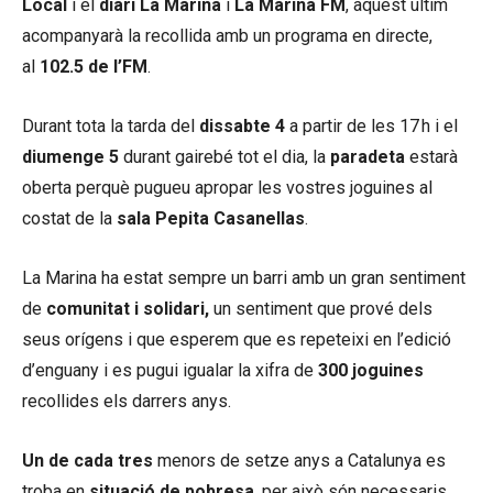
Local
i el
diari La Marina
i
La Marina FM
, aquest últim
acompanyarà la recollida amb un programa en directe,
al
102.5
de l’FM
.
Durant tota la tarda del
dissabte 4
a partir de les 17 h i el
diumenge 5
durant gairebé tot el dia, la
paradeta
estarà
oberta perquè pugueu apropar les vostres joguines al
costat de la
sala
Pepita
Casanellas
.
La Marina ha estat sempre un barri amb un gran sentiment
de
comunitat i solidari,
un sentiment que prové dels
seus orígens i que esperem que es repeteixi en l’edició
d’enguany i es pugui igualar la xifra de
300 joguines
recollides els darrers anys.
Un de cada tres
menors de setze anys a Catalunya es
troba en
situació de pobresa
, per això són necessaris