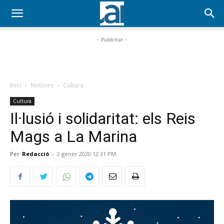
- Publicitat -
Inici
Notícies
Cultura
Cultura
Il·lusió i solidaritat: els Reis
Mags a La Marina
Per
Redacció
-
2 gener 2020 12:31 PM