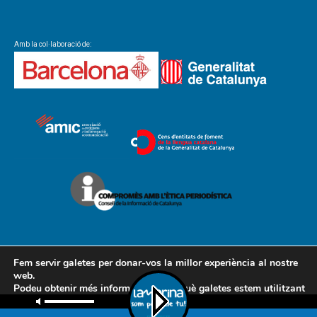
Amb la col·laboració de:
Fem servir galetes per donar-vos la millor experiència al nostre
web.
Podeu obtenir més informació sobre què galetes estem utilitzant
Contacte
Avís legal
Política de cookies
Política de privacitat
o desactivar-les a la
configuració
.
AMCL