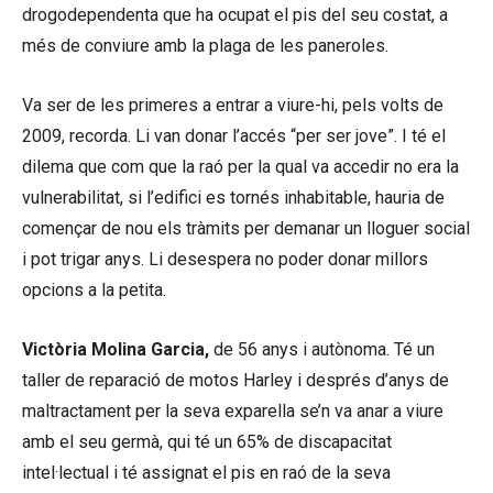
drogodependenta que ha ocupat el pis del seu costat, a
més de conviure amb la plaga de les paneroles.
Va ser de les primeres a entrar a viure-hi, pels volts de
2009, recorda. Li van donar l’accés “per ser jove”. I té el
dilema que com que la raó per la qual va accedir no era la
vulnerabilitat, si l’edifici es tornés inhabitable, hauria de
començar de nou els tràmits per demanar un lloguer social
i pot trigar anys. Li desespera no poder donar millors
opcions a la petita.
Victòria Molina Garcia,
de 56 anys i autònoma. Té un
taller de reparació de motos Harley i després d’anys de
maltractament per la seva exparella se’n va anar a viure
amb el seu germà, qui té un 65% de discapacitat
intel·lectual i té assignat el pis en raó de la seva