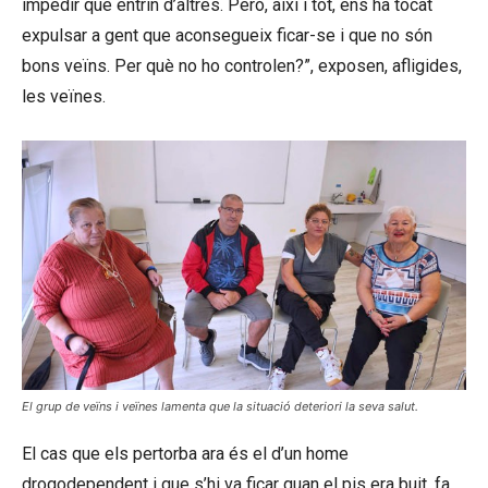
impedir que entrin d’altres. Però, així i tot, ens ha tocat
expulsar a gent que aconsegueix ficar-se i que no són
bons veïns. Per què no ho controlen?”, exposen, afligides,
les veïnes.
El grup de veïns i veïnes lamenta que la situació deteriori la seva salut.
El cas que els pertorba ara és el d’un home
drogodependent i que s’hi va ficar quan el pis era buit, fa