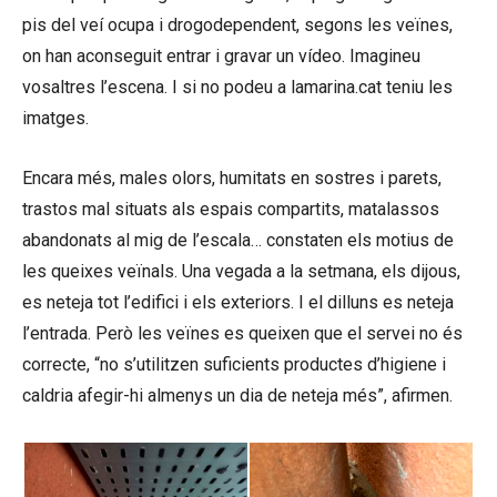
pis del veí ocupa i drogodependent, segons les veïnes,
on han aconseguit entrar i gravar un vídeo. Imagineu
vosaltres l’escena. I si no podeu a lamarina.cat teniu les
imatges.
Encara més, males olors, humitats en sostres i parets,
trastos mal situats als espais compartits, matalassos
abandonats al mig de l’escala… constaten els motius de
les queixes veïnals. Una vegada a la setmana, els dijous,
es neteja tot l’edifici i els exteriors. I el dilluns es neteja
l’entrada. Però les veïnes es queixen que el servei no és
correcte, “no s’utilitzen suficients productes d’higiene i
caldria afegir-hi almenys un dia de neteja més”, afirmen.