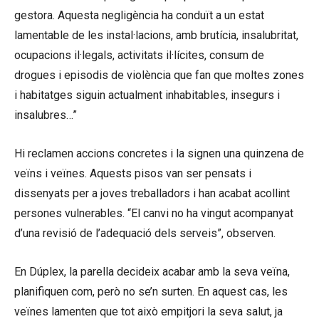
gestora. Aquesta negligència ha conduït a un estat
lamentable de les instal·lacions, amb brutícia, insalubritat,
ocupacions il·legals, activitats il·lícites, consum de
drogues i episodis de violència que fan que moltes zones
i habitatges siguin actualment inhabitables, insegurs i
insalubres…”
Hi reclamen accions concretes i la signen una quinzena de
veïns i veïnes. Aquests pisos van ser pensats i
dissenyats per a joves treballadors i han acabat acollint
persones vulnerables. “El canvi no ha vingut acompanyat
d’una revisió de l’adequació dels serveis”, observen.
En Dúplex, la parella decideix acabar amb la seva veïna,
planifiquen com, però no se’n surten. En aquest cas, les
veïnes lamenten que tot això empitjori la seva salut, ja