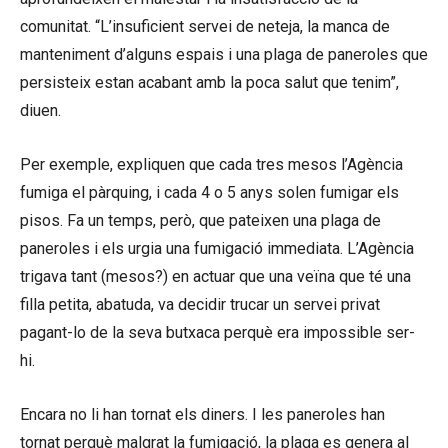
comunitat. “L’insuficient servei de neteja, la manca de
manteniment d’alguns espais i una plaga de paneroles que
persisteix estan acabant amb la poca salut que tenim”,
diuen.
Per exemple, expliquen que cada tres mesos l’Agència
fumiga el pàrquing, i cada 4 o 5 anys solen fumigar els
pisos. Fa un temps, però, que pateixen una plaga de
paneroles i els urgia una fumigació immediata. L’Agència
trigava tant (mesos?) en actuar que una veïna que té una
filla petita, abatuda, va decidir trucar un servei privat
pagant-lo de la seva butxaca perquè era impossible ser-
hi.
Encara no li han tornat els diners. I les paneroles han
tornat perquè malgrat la fumigació, la plaga es genera al