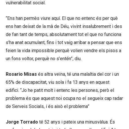
vulnerabilitat social.
“Ens han permès viure aquí. El que no entenc és per què
ens han deixat de la mà de Déu, vivint insalubrement i des
de fan tant de temps, absolutament tot el que no funciona
s’ha anat acumulant, fins i tot vaig arribar a pensar que ens
feien la vida impossible perquè volien vendre els pisos a
un fons voltor, perquè no s’entén”, diu.
Rosario Misas
és altra veïna, té una malaltia del cor i un
65% de discapacitat, viu sola i fa 13 anys en aquest
edifici. “Jo he patit molt i entenc les persones, però el
problema és que aquest noi ocupa no el segueix cap radar
de Serveis Socials, i és això el problema”
Jorge Torrado
té 52 anys i pateix una minusvàlua. És