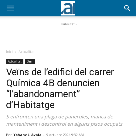
- Publicitat -
Inici
Actualitat
Actualitat
Barri
Veïns de l’edifici del carrer
Química 4B denuncien
“l’abandonament”
d’Habitatge
S'enfronten una plaga de paneroles, manca de
manteniment i descontrol en alguns pisos ocupats
Per
Yohany L. Ayala
-
9 octubre 2024 9:32 AM