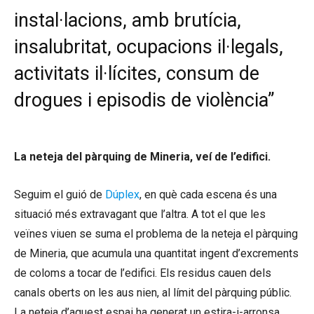
instal·lacions, amb brutícia,
insalubritat, ocupacions il·legals,
activitats il·lícites, consum de
drogues i episodis de violència”
La neteja del pàrquing de Mineria, veí de l’edifici.
Seguim el guió de
Dúplex
, en què cada escena és una
situació més extravagant que l’altra. A tot el que les
veïnes viuen se suma el problema de la neteja el pàrquing
de Mineria, que acumula una quantitat ingent d’excrements
de coloms a tocar de l’edifici. Els residus cauen dels
canals oberts on les aus nien, al límit del pàrquing públic.
La neteja d’aquest espai ha generat un estira-i-arronsa