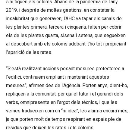
s’hi fiquen els coloms. Abans de la pandèmia de l’any
2019, i després de moltes gestions, en constatar la
insalubritat que generaven, l’AHC va tapar els canals de
les plantes primera, tercera i cinquena; falten per cobrir
els de les plantes quarta, sisena i setena, que segueixen
al descobert amb els coloms adobant-t’ho tot i propiciant
l’aparició de les rates.
“S’està realitzant accions posant mesures protectores a
l’edifici, continuem ampliant i mantenint aquestes
mesures”, afirmen des de l’Agència. Porten anys, dient-ho,
repliquen a la comunitat, per qui el futur i el gerundi dels
verbs, omnipresents en l’argot dels tècnics, i que les
veïnes tradueixen com un “ni idea”, les alarma encara més,
ja que porten molt de temps respirant en espais ple de
residus que deixen les rates i els coloms.