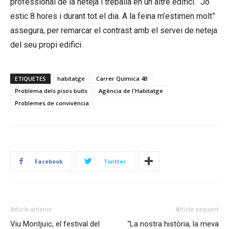
professional de la neteja i treballa en un altre edifici. “Jo
estic 8 hores i durant tot el dia. A la feina m’estimen molt”
assegura, per remarcar el contrast amb el servei de neteja
del seu propi edifici.
ETIQUETES
habitatge
Carrer Química 4B
Problema dels pisos buits
Agència de l'Habitatge
Problemes de convivència
Facebook
Twitter
Article anterior
Article següent
Viu Montjuïc, el festival del
“La nostra història, la meva