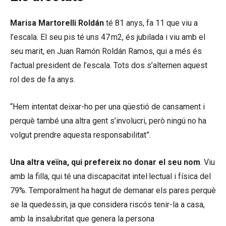
Marisa Martorelli Roldán
té 81 anys, fa 11 que viu a
l’escala. El seu pis té uns 47 m2, és jubilada i viu amb el
seu marit, en Juan Ramón Roldán Ramos, qui a més és
l’actual president de l’escala. Tots dos s’alternen aquest
rol des de fa anys.
“Hem intentat deixar-ho per una qüestió de cansament i
perquè també una altra gent s’involucri, però ningú no ha
volgut prendre aquesta responsabilitat”.
Una altra veïna, qui prefereix no donar el seu nom
. Viu
amb la filla, qui té una discapacitat intel·lectual i física del
79%. Temporalment ha hagut de demanar els pares perquè
se la quedessin, ja que considera riscós tenir-la a casa,
amb la insalubritat que genera la persona