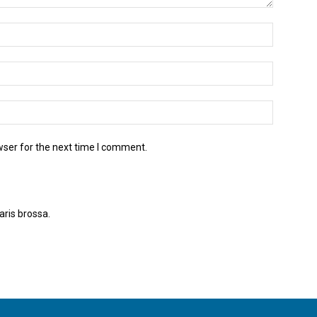
wser for the next time I comment.
aris brossa.
Apreneu com es processen les dades dels