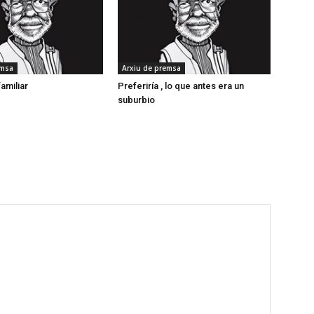
emsa
Arxiu de premsa
amiliar
Preferiría , lo que antes era un
suburbio