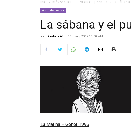
Inici
Més seccions
Arxiu de premsa
La sábana 
Arxiu de premsa
La sábana y el p
Per
Redacció
-
10 març 2018 10:00 AM
La Marina – Gener 1995