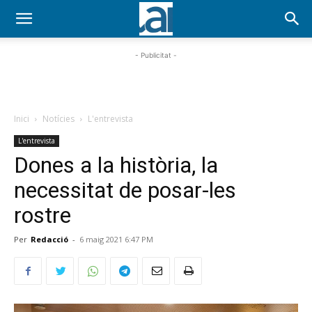
- Publicitat -
Inici
Notícies
L'entrevista
L'entrevista
Dones a la història, la
necessitat de posar-les
rostre
Per
Redacció
-
6 maig 2021 6:47 PM