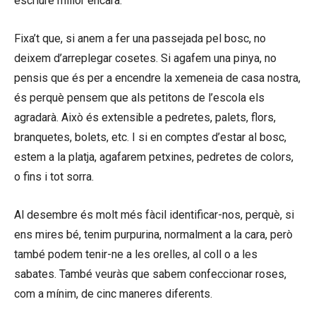
escriure millor encara.
Fixa’t que, si anem a fer una passejada pel bosc, no
deixem d’arreplegar cosetes. Si agafem una pinya, no
pensis que és per a encendre la xemeneia de casa nostra,
és perquè pensem que als petitons de l’escola els
agradarà. Això és extensible a pedretes, palets, flors,
branquetes, bolets, etc. I si en comptes d’estar al bosc,
estem a la platja, agafarem petxines, pedretes de colors,
o fins i tot sorra.
Al desembre és molt més fàcil identificar-nos, perquè, si
ens mires bé, tenim purpurina, normalment a la cara, però
també podem tenir-ne a les orelles, al coll o a les
sabates. També veuràs que sabem confeccionar roses,
com a mínim, de cinc maneres diferents.