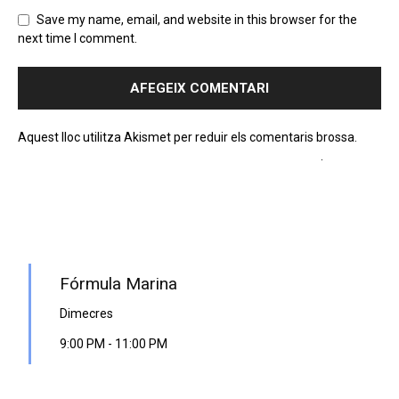
Save my name, email, and website in this browser for the
next time I comment.
Aquest lloc utilitza Akismet per reduir els comentaris brossa.
Apreneu com es processen les dades dels comentaris
.
PROGRAMA EN DIRECTE
Fórmula Marina
Dimecres
9:00 PM
-
11:00 PM