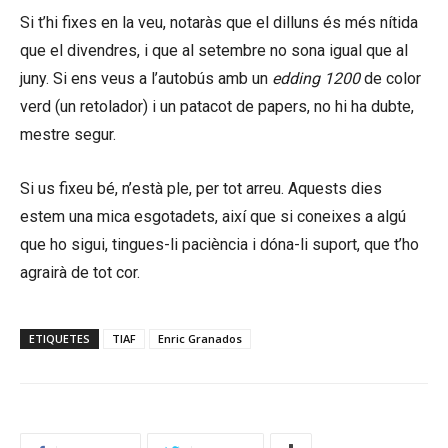
Si t’hi fixes en la veu, notaràs que el dilluns és més nítida
que el divendres, i que al setembre no sona igual que al
juny. Si ens veus a l’autobús amb un
edding 1200
de color
verd (un retolador) i un patacot de papers, no hi ha dubte,
mestre segur.
Si us fixeu bé, n’està ple, per tot arreu. Aquests dies
estem una mica esgotadets, així que si coneixes a algú
que ho sigui, tingues-li paciència i dóna-li suport, que t’ho
agrairà de tot cor.
ETIQUETES
TIAF
Enric Granados