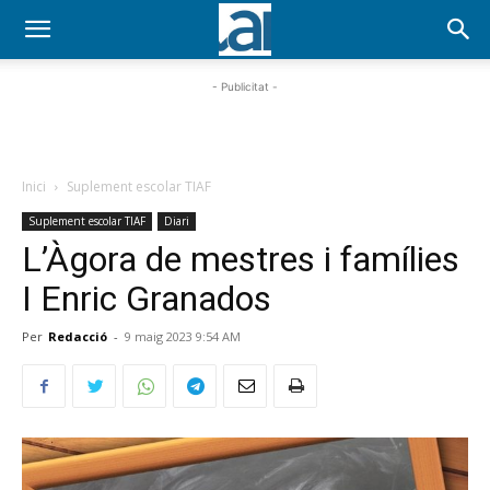
- Publicitat -
Inici
Suplement escolar TIAF
Suplement escolar TIAF
Diari
L’Àgora de mestres i famílies
I Enric Granados
Per
Redacció
-
9 maig 2023 9:54 AM