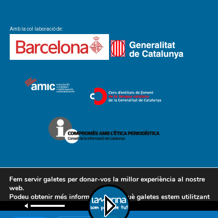
Amb la col·laboració de:
Fem servir galetes per donar-vos la millor experiència al nostre
web.
Podeu obtenir més informació sobre què galetes estem utilitzant
Contacte
Avís legal
Política de cookies
Política de privacitat
o desactivar-les a la
configuració
.
AMCL