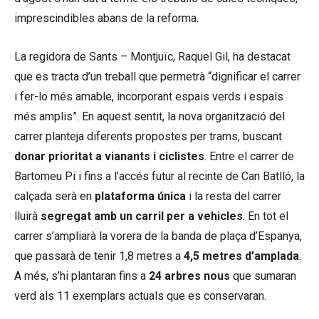
imprescindibles abans de la reforma.
La regidora de Sants – Montjuïc, Raquel Gil, ha destacat
que es tracta d’un treball que permetrà “dignificar el carrer
i fer-lo més amable, incorporant espais verds i espais
més amplis”. En aquest sentit, la nova organització del
carrer planteja diferents propostes per trams, buscant
donar prioritat a vianants i ciclistes
. Entre el carrer de
Bartomeu Pi i fins a l’accés futur al recinte de Can Batlló, la
calçada serà en
plataforma única
i la resta del carrer
lluirà
segregat amb un carril per a vehicles
. En tot el
carrer s’ampliarà la vorera de la banda de plaça d’Espanya,
que passarà de tenir 1,8 metres a
4,5 metres d’amplada
.
A més, s’hi plantaran fins a
24 arbres nous
que sumaran
verd als 11 exemplars actuals que es conservaran.