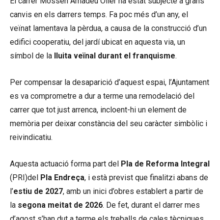
El carrer Mossèn Amadeu Oller ha estat subjecte a grans
canvis en els darrers temps. Fa poc més d’un any, el
veïnat lamentava la pèrdua, a causa de la construcció d’un
edifici cooperatiu, del jardí ubicat en aquesta via, un
símbol de la
lluita veïnal durant el franquisme
.
Per compensar la desaparició d’aquest espai, l’Ajuntament
es va comprometre a dur a terme una remodelació del
carrer que tot just arrenca, incloent-hi un element de
memòria per deixar constància del seu caràcter simbòlic i
reivindicatiu.
Aquesta actuació forma part del
Pla de Reforma Integral
(PRI)del
Pla Endreça
, i està previst que finalitzi abans de
l’
estiu de 2027
, amb un inici d’obres establert a partir de
la
segona meitat de 2026
. De fet, durant el darrer mes
d’agost s’han dut a terme els treballs de cales tècniques,