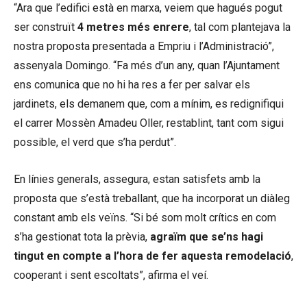
“Ara que l’edifici està en marxa, veiem que hagués pogut
ser construït
4 metres més enrere
, tal com plantejava la
nostra proposta presentada a Empriu i l’Administració”,
assenyala Domingo. “Fa més d’un any, quan l’Ajuntament
ens comunica que no hi ha res a fer per salvar els
jardinets, els demanem que, com a mínim, es redignifiqui
el carrer Mossèn Amadeu Oller, restablint, tant com sigui
possible, el verd que s’ha perdut”.
En línies generals, assegura, estan satisfets amb la
proposta que s’està treballant, que ha incorporat un diàleg
constant amb els veïns. “Si bé som molt crítics en com
s’ha gestionat tota la prèvia,
agraïm que se’ns hagi
tingut en compte a l’hora de fer aquesta remodelació
,
cooperant i sent escoltats”, afirma el veí.