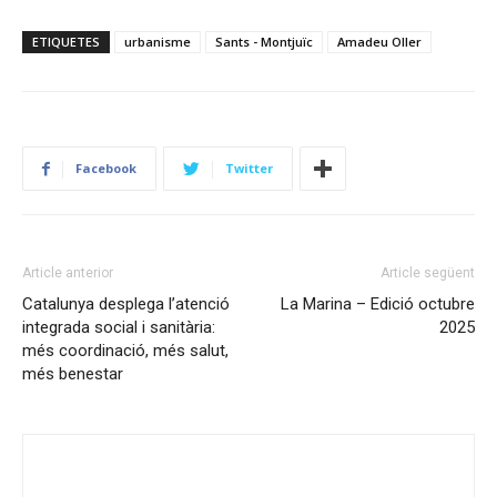
ETIQUETES
urbanisme
Sants - Montjuïc
Amadeu Oller
Facebook
Twitter
Article anterior
Article següent
Catalunya desplega l’atenció
La Marina – Edició octubre
integrada social i sanitària:
2025
més coordinació, més salut,
més benestar