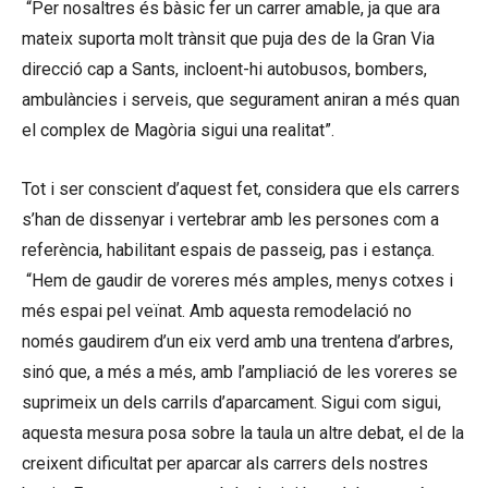
“Per nosaltres és bàsic fer un carrer amable, ja que ara
mateix suporta molt trànsit que puja des de la Gran Via
direcció cap a Sants, incloent-hi autobusos, bombers,
ambulàncies i serveis, que segurament aniran a més quan
el complex de Magòria sigui una realitat”.
Tot i ser conscient d’aquest fet, considera que els carrers
s’han de dissenyar i vertebrar amb les persones com a
referència, habilitant espais de passeig, pas i estança.
“Hem de gaudir de voreres més amples, menys cotxes i
més espai pel veïnat. Amb aquesta remodelació no
només gaudirem d’un eix verd amb una trentena d’arbres,
sinó que, a més a més, amb l’ampliació de les voreres se
suprimeix un dels carrils d’aparcament. Sigui com sigui,
aquesta mesura posa sobre la taula un altre debat, el de la
creixent dificultat per aparcar als carrers dels nostres