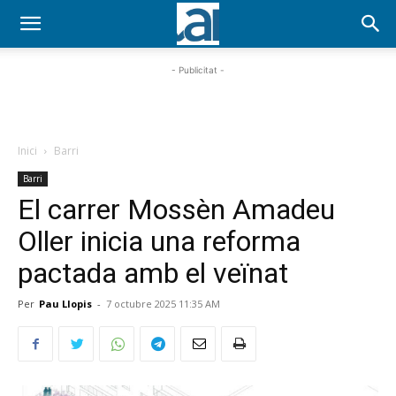
- Publicitat -
Inici
Barri
Barri
El carrer Mossèn Amadeu
Oller inicia una reforma
pactada amb el veïnat
Per
Pau Llopis
-
7 octubre 2025 11:35 AM