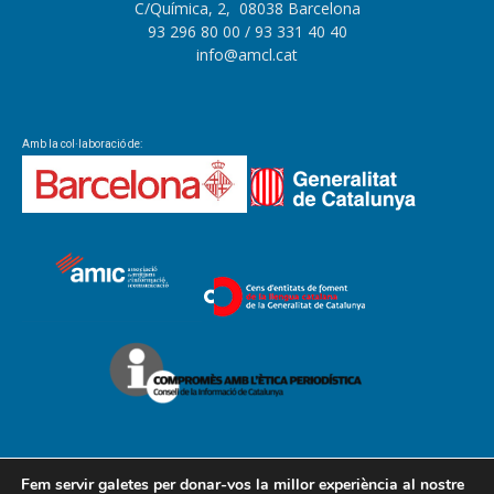
C/Química, 2, 08038 Barcelona
93 296 80 00
/ 93 331 40 40
info@amcl.cat
Amb la col·laboració de:
Fem servir galetes per donar-vos la millor experiència al nostre