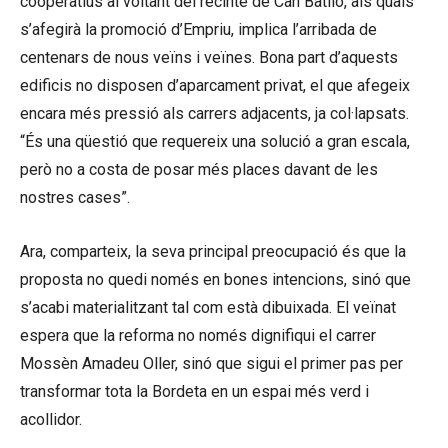
cooperatius al voltant del recinte de Can Batlló, als quals
s’afegirà la promoció d’Empriu, implica l’arribada de
centenars de nous veïns i veïnes. Bona part d’aquests
edificis no disposen d’aparcament privat, el que afegeix
encara més pressió als carrers adjacents, ja col·lapsats.
“És una qüestió que requereix una solució a gran escala,
però no a costa de posar més places davant de les
nostres cases”.
Ara, comparteix, la seva principal preocupació és que la
proposta no quedi només en bones intencions, sinó que
s’acabi materialitzant tal com està dibuixada. El veïnat
espera que la reforma no només dignifiqui el carrer
Mossèn Amadeu Oller, sinó que sigui el primer pas per
transformar tota la Bordeta en un espai més verd i
acollidor.