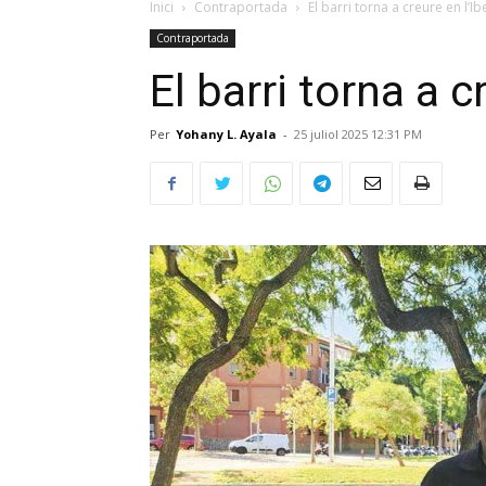
Inici
Contraportada
El barri torna a creure en l’Ib
Contraportada
El barri torna a c
Per
Yohany L. Ayala
-
25 juliol 2025 12:31 PM