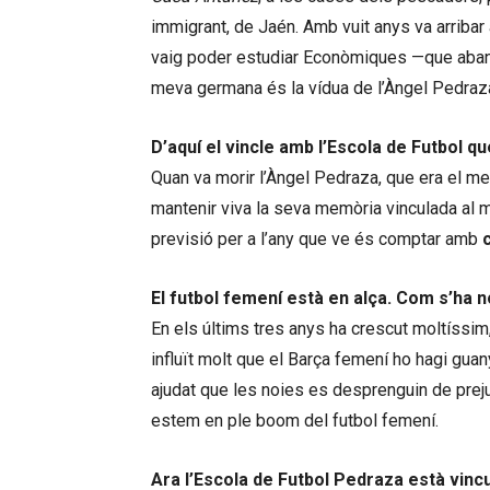
immigrant, de Jaén. Amb vuit anys va arribar 
vaig poder estudiar Econòmiques —que abans
meva germana és la vídua de l’Àngel Pedraz
D’aquí el vincle amb l’Escola de Futbol q
Quan va morir l’Àngel Pedraza, que era el m
mantenir viva la seva memòria vinculada al m
previsió per a l’any que ve és comptar amb
El futbol femení està en alça. Com s’ha 
En els últims tres anys ha crescut moltíssim
influït molt que el Barça femení ho hagi guan
ajudat que les noies es desprenguin de prejud
estem en ple boom del futbol femení.
Ara l’Escola de Futbol Pedraza està vinc