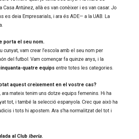
a Casa Antúnez, allà es van conèixer i es van casar. Jo
 es deia Empresarials, i ara és ADE— a la UAB. La
a.
ue porta el seu nom.
eu cunyat, vam crear l’escola amb el seu nom per
ón del futbol. Vam començar fa quinze anys, i la
cinquanta-quatre equips
entre totes les categories.
notat aquest creixement en el vostre cas?
, ara mateix tenim uns dotze equips femenins. Hi ha
yat tot, i també la selecció espanyola. Crec que això ha
icis i tots hi apostem. Ara s’ha normalitzat del tot i
ulada al Club
Iberia
.