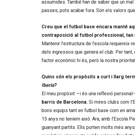
assumides. També han de saber que un mal c
passes, pots acabar fora. Són els valors qu
Creu que el futbol base encara manté aq
contraposició al futbol professional, ta
Mantenir l’estructura de l’escola requereix re
dels ingressos que genera el club. Per tant, ca
factor econòmic hi és, però la nostra priorit
Quins són els propòsits a curt i llarg ter
Iberia
?
El meu propòsit —i és una reflexió persona
barris de Barcelona.
Si mires clubs com l’E
bons equips tant en futbol base com en amate
15 anys no teníem això. Ara, amb l’Escola Pe
guanyant partits. Ells porten molts més anys;