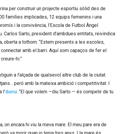
rina per construir un projecte esportiu sòlid des de
600 famílies implicades, 12 equips femenins i una
romís i la convivència, l’Escola de Futbol Àngel
 Carlos Sarto, president d’ambdues entitats, reivindica
ia, oberta a tothom: “Estem presents a les escoles,
a connectar amb el barri. Aquí som capaços de fer el
creure-hi.”
iguin a l’alçada de qualsevol altre club de la ciutat.
ns… però amb la mateixa ambició i competitivitat. I
 l’
Iberia
. “El que volem —diu Sarto — és competir de tu
a, on encara hi viu la meva mare. El meu pare era de
erò va morir quan jo tenia tres anys. I la mare és