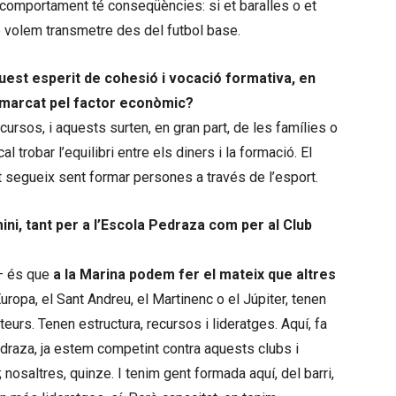
omportament té conseqüències: si et baralles o et
e volem transmetre des del futbol base.
uest esperit de cohesió i vocació formativa, en
n marcat pel factor econòmic?
cursos, i aquests surten, en gran part, de les famílies o
l trobar l’equilibri entre els diners i la formació. El
at segueix sent formar persones a través de l’esport.
mini, tant per a l’Escola Pedraza com per al Club
l— és que
a la Marina podem fer el mateix que altres
uropa, el Sant Andreu, el Martinenc o el Júpiter, tenen
urs. Tenen estructura, recursos i lideratges. Aquí, fa
draza, ja estem competint contra aquests clubs i
 nosaltres, quinze. I tenim gent formada aquí, del barri,