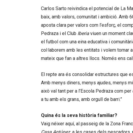
Carlos Sarto reivindica el potencial de La Ma
baix, amb valors, comunitat i ambició. Amb 
aposta clara per valors com l’esforç, el comp
Pedraza i el Club
Iberia
viuen un moment clau.
el futbol com una eina educativa i comunitàr
col·laborem amb les entitats i volem tornar 
mateix que fan a altres llocs. Només ens cal 
El repte ara és consolidar estructures que est
Amb menys diners, menys ajudes, menys mitja
això val tant per a l’Escola Pedraza com per a
a tu amb els grans, amb orgull de barri.”
Quina és la seva història familiar?
Vaig néixer aquí, al passeig de la Zona Franc
Casa Antúnez
, a les cases dels pescadors, p