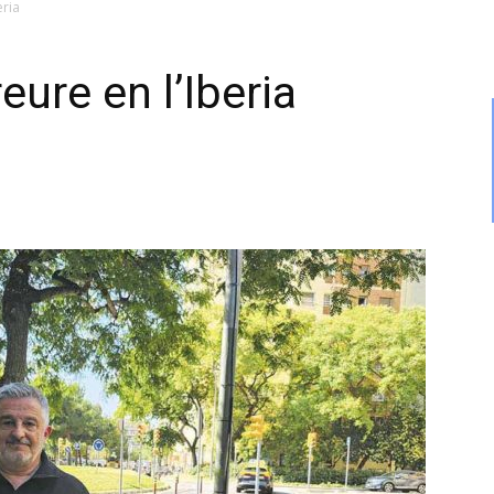
eria
reure en l’Iberia