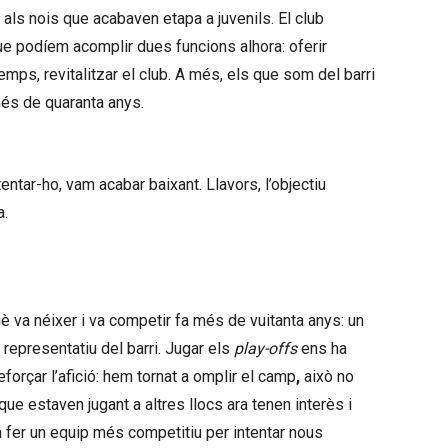
als nois que acabaven etapa a juvenils. El club
e podíem acomplir dues funcions alhora: oferir
temps, revitalitzar el club. A més, els que som del barri
més de quaranta anys.
tentar-ho, vam acabar baixant. Llavors, l’objectiu
a.
è va néixer i va competir fa més de vuitanta anys: un
 representatiu del barri. Jugar els
play-offs
ens ha
eforçar l’afició: hem tornat a omplir el camp
,
això no
que estaven jugant a altres llocs ara tenen interès i
à fer un equip més competitiu per intentar nous