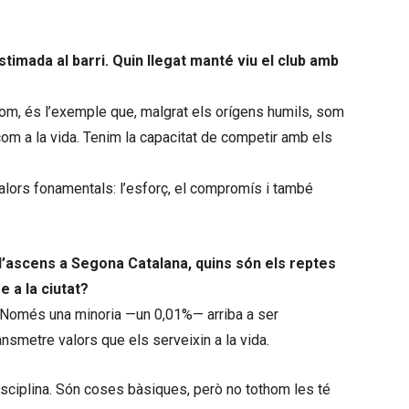
timada al barri. Quin llegat manté viu el club amb
 nom, és l’exemple que, malgrat els orígens humils, som
com a la vida. Tenim la capacitat de competir amb els
alors fonamentals: l’esforç, el compromís i també
l’ascens a Segona Catalana, quins són els reptes
 a la ciutat?
. Només una minoria —un 0,01%— arriba a ser
nsmetre valors que els serveixin a la vida.
disciplina. Són coses bàsiques, però no tothom les té