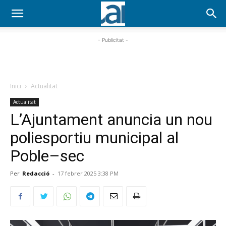
- Publicitat -
Inici
Actualitat
Actualitat
L’Ajuntament anuncia un nou
poliesportiu municipal al
Poble–sec
Per
Redacció
-
17 febrer 2025 3:38 PM