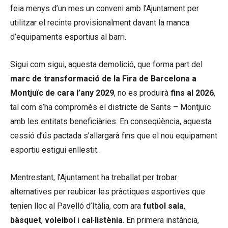
feia menys d’un mes un conveni amb l’Ajuntament per
utilitzar el recinte provisionalment davant la manca
d’equipaments esportius al barri.
Sigui com sigui, aquesta demolició, que forma part del
marc de transformació de la Fira de Barcelona a
Montjuïc de cara l’any 2029
, no es produirà
fins al 2026
,
tal com s’ha compromès el districte de Sants – Montjuïc
amb les entitats beneficiàries. En conseqüència, aquesta
cessió d’ús pactada s’allargarà fins que el nou equipament
esportiu estigui enllestit.
Mentrestant, l’Ajuntament ha treballat per trobar
alternatives per reubicar les pràctiques esportives que
tenien lloc al Pavelló d’Itàlia, com ara
futbol sala
,
bàsquet
,
voleibol
i
cal·listènia
. En primera instància,