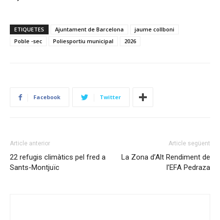
ETIQUETES
Ajuntament de Barcelona
jaume collboni
Poble -sec
Poliesportiu municipal
2026
Facebook
Twitter
Article anterior
Article següent
22 refugis climàtics pel fred a
La Zona d’Alt Rendiment de
Sants-Montjuïc
l’EFA Pedraza