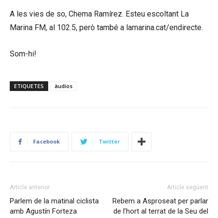
A les vies de so, Chema Ramírez. Esteu escoltant La
Marina FM, al 102.5, però també a lamarina.cat/endirecte.
Som-hi!
ETIQUETES
àudios
Facebook
Twitter
Article anterior
Article següent
Parlem de la matinal ciclista
Rebem a Asproseat per parlar
amb Agustín Forteza
de l’hort al terrat de la Seu del