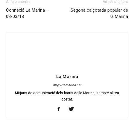
Article anterior
Article següent
Connexió La Marina –
Segona calçotada popular de
08/03/18
la Marina
La Marina
http://lamarina.cat
Mitjans de comunicació dels barris de la Marina, sempre al teu
costat.