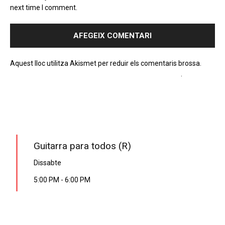
next time I comment.
Aquest lloc utilitza Akismet per reduir els comentaris brossa.
Apreneu com es processen les dades dels comentaris
.
PROGRAMA EN DIRECTE
Guitarra para todos (R)
Dissabte
5:00 PM
-
6:00 PM