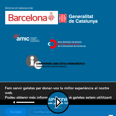
Amb la col·laboració de:
Fem servir galetes per donar-vos la millor experiència al nostre
web.
Podeu obtenir més informació sobre què galetes estem utilitzant
Contacte
Avís legal
Política de cookies
Política de privacitat
o desactivar-les a la
configuració
.
AMCL
Accepta
Configuració
© Associació de Mitjans de Comunicació Local, 2018