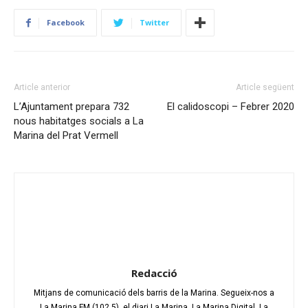
Facebook
Twitter
Article anterior
Article següent
L’Ajuntament prepara 732
El calidoscopi – Febrer 2020
nous habitatges socials a La
Marina del Prat Vermell
Redacció
Mitjans de comunicació dels barris de la Marina. Segueix-nos a
La Marina FM (102.5), el diari La Marina, La Marina Digital, La