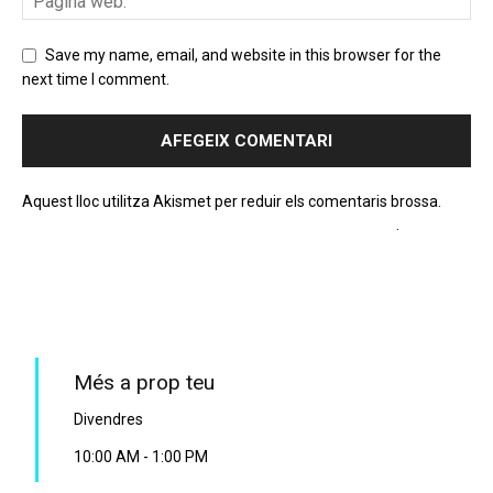
Save my name, email, and website in this browser for the
next time I comment.
Aquest lloc utilitza Akismet per reduir els comentaris brossa.
Apreneu com es processen les dades dels comentaris
.
PROGRAMA EN DIRECTE
Més a prop teu
Divendres
10:00 AM
-
1:00 PM