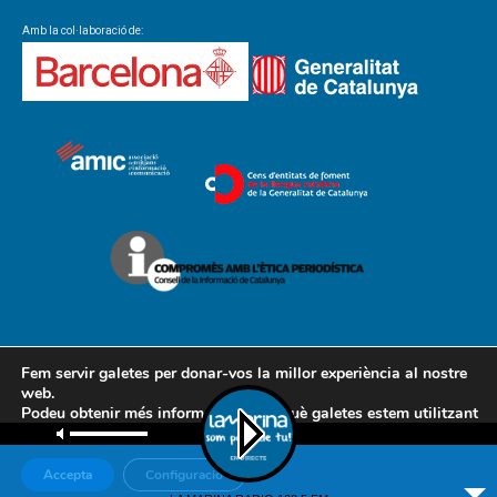
Amb la col·laboració de:
Fem servir galetes per donar-vos la millor experiència al nostre
web.
Podeu obtenir més informació sobre què galetes estem utilitzant
Contacte
Avís legal
Política de cookies
Política de privacitat
o desactivar-les a la
configuració
.
AMCL
Accepta
Configuració
© Associació de Mitjans de Comunicació Local, 2018