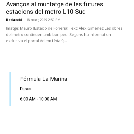
Avanços al muntatge de les futures
estacions del metro L10 Sud
Redacció
-
18 març 2019 2:50 PM
Imatge: Mauro (Estació de Foneria) Text: Alex Giménez Les obres
del metro continuen amb bon peu. Segons ha informat en
exclusiva el portal Volem Línia 9,...
PROGRAMA EN DIRECTE
Fórmula La Marina
Dijous
6:00 AM
-
10:00 AM