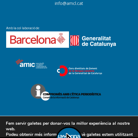
info@amcl.cat
Amb la col·laboració de:
Fem servir galetes per donar-vos la millor experiència al nostre
web.
Podeu obtenir més informació sobre què galetes estem utilitzant
Contacte
Avís legal
Política de cookies
Política de privacitat