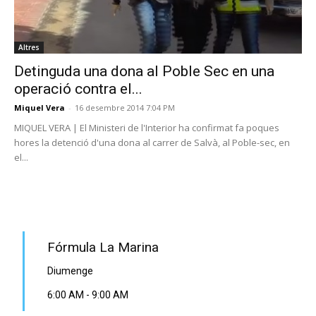
Altres
Detinguda una dona al Poble Sec en una
operació contra el...
Miquel Vera
-
16 desembre 2014 7:04 PM
MIQUEL VERA | El Ministeri de l'Interior ha confirmat fa poques
hores la detenció d'una dona al carrer de Salvà, al Poble-sec, en
el...
PROGRAMA EN DIRECTE
Fórmula La Marina
Diumenge
6:00 AM
-
9:00 AM