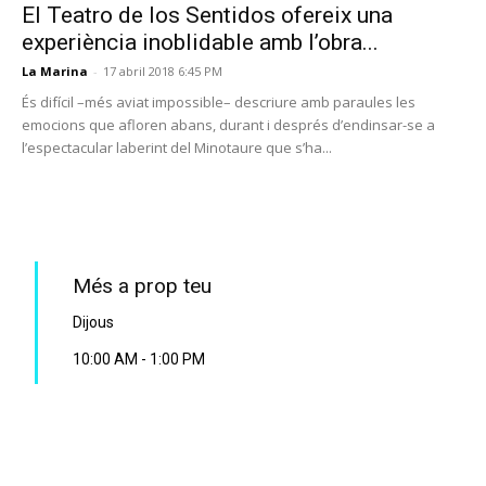
El Teatro de los Sentidos ofereix una
experiència inoblidable amb l’obra...
La Marina
-
17 abril 2018 6:45 PM
És difícil –més aviat impossible– descriure amb paraules les
emocions que afloren abans, durant i després d’endinsar-se a
l’espectacular laberint del Minotaure que s’ha...
PROGRAMA EN DIRECTE
Més a prop teu
Dijous
10:00 AM
-
1:00 PM