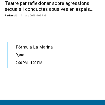
Teatre per reflexionar sobre agressions
sexuals i conductes abusives en espais...
Redacció
-
4 març 2019 6:09 PM
PROGRAMA EN DIRECTE
Fórmula La Marina
Dijous
2:00 PM
-
4:00 PM