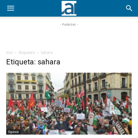
- Publicitat -
Inici
Etiquetes
Sahara
Etiqueta: sahara
Opinió