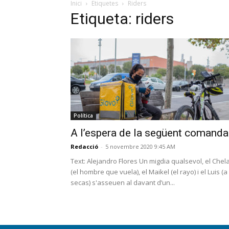
Inici
Etiquetes
Riders
Etiqueta: riders
Política
A l’espera de la següent comanda
Redacció
-
5 novembre 2020 9:45 AM
Text: Alejandro Flores Un migdia qualsevol, el Chel
(el hombre que vuela), el Maikel (el rayo) i el Luis (a
secas) s'asseuen al davant d’un...