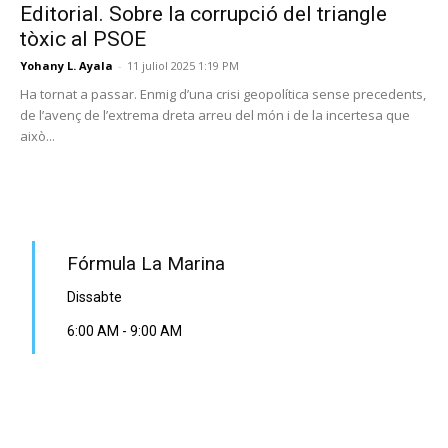
Editorial. Sobre la corrupció del triangle
tòxic al PSOE
Yohany L. Ayala
-
11 juliol 2025 1:19 PM
Ha tornat a passar. Enmig d’una crisi geopolítica sense precedents,
de l’avenç de l’extrema dreta arreu del món i de la incertesa que
això...
PROGRAMA EN DIRECTE
Fórmula La Marina
Dissabte
6:00 AM
-
9:00 AM