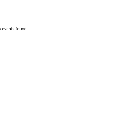
PROGRAMA EN DIRECTE
o events found