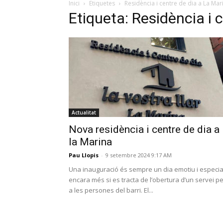
Inici
Etiquetes
Residència i centre de dia a La Mar
Etiqueta: Residència i 
Actualitat
Nova residència i centre de dia a
la Marina
Pau Llopis
-
9 setembre 2024 9:17 AM
Una inauguració és sempre un dia emotiu i especia
encara més si es tracta de l’obertura d’un servei p
a les persones del barri. El...