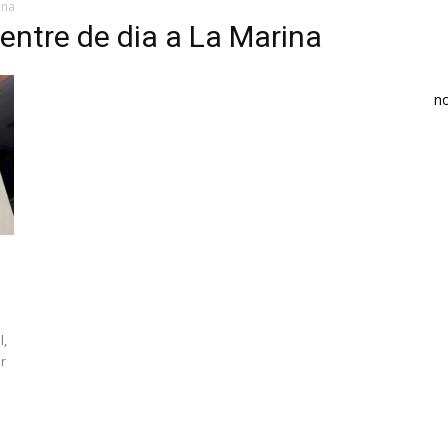
ina
centre de dia a La Marina
n
l,
er