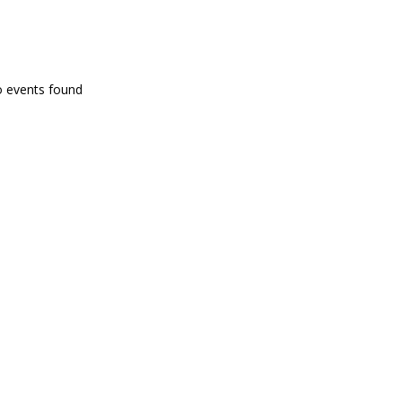
PROGRAMA EN DIRECTE
o events found