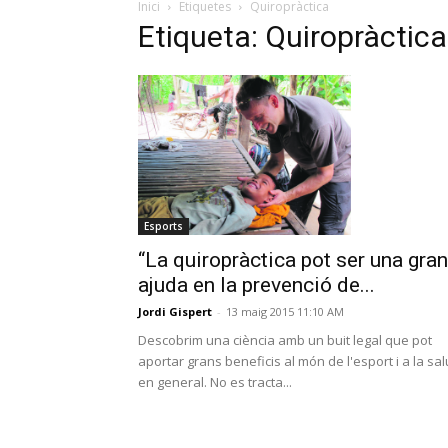
Inici
Etiquetes
Quiropràctica
Etiqueta: Quiropràctica
Esports
“La quiropràctica pot ser una gran
ajuda en la prevenció de...
Jordi Gispert
-
13 maig 2015 11:10 AM
Descobrim una ciència amb un buit legal que pot
aportar grans beneficis al món de l'esport i a la sal
en general. No es tracta...