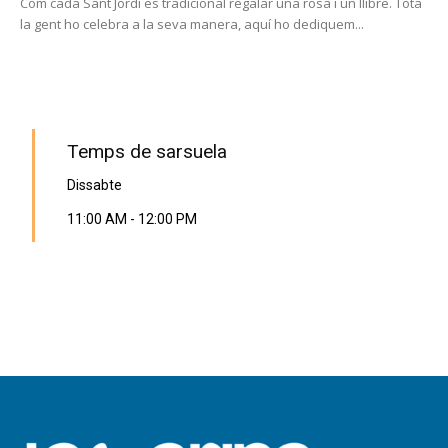
Com cada Sant Jordi es tradicional regalar una rosa i un llibre. Tota
la gent ho celebra a la seva manera, aquí ho dediquem...
PROGRAMA EN DIRECTE
Temps de sarsuela
Dissabte
11:00 AM
-
12:00 PM