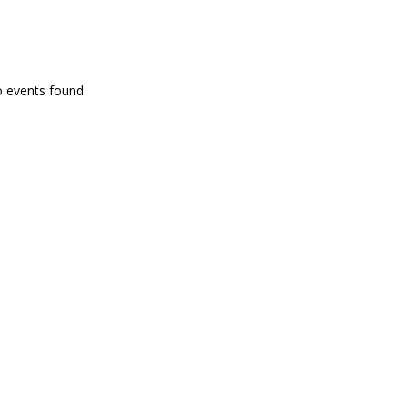
PROGRAMA EN DIRECTE
o events found