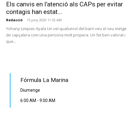
Els canvis en l’atenció als CAPs per evitar
contagis han estat...
Redacció
-
15 juny 2020 11:52 AM
Yohany Limpias Ayala Un veí qualsevol del barri veu el seu metge
de capçalera com una persona molt propera. Un fet ben valorat i
que...
PROGRAMA EN DIRECTE
Fórmula La Marina
Diumenge
6:00 AM
-
9:00 AM