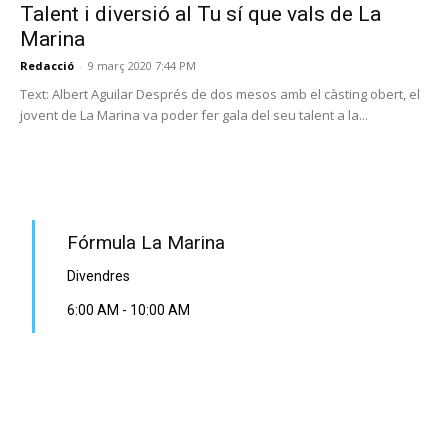
Talent i diversió al Tu sí que vals de La
Marina
Redacció
-
9 març 2020 7:44 PM
Text: Albert Aguilar Després de dos mesos amb el càsting obert, el
jovent de La Marina va poder fer gala del seu talent a la...
PROGRAMA EN DIRECTE
Fórmula La Marina
Divendres
6:00 AM
-
10:00 AM