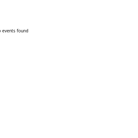
PROGRAMA EN DIRECTE
o events found