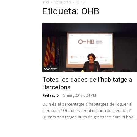
Inici
Etiquetes
OHB
Etiqueta: OHB
Societat
Totes les dades de l’habitatge a
Barcelona
Redacció
-
5 març 2018 5:24 PM
Quin és el percentatge d'habitatges de lloguer al
meu barri? Quina és l'edat mitjana dels edificis?
Quants habitatges buits de grans tenidors hi ha?...