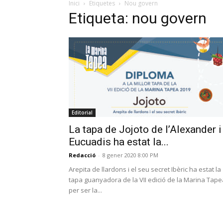
Inici
Etiquetes
Nou govern
Etiqueta: nou govern
Editorial
La tapa de Jojoto de l’Alexander i
Eucuadis ha estat la...
Redacció
-
8 gener 2020 8:00 PM
Arepita de llardons i el seu secret Ibèric ha estat la
tapa guanyadora de la VII edició de la Marina Tape
per ser la...