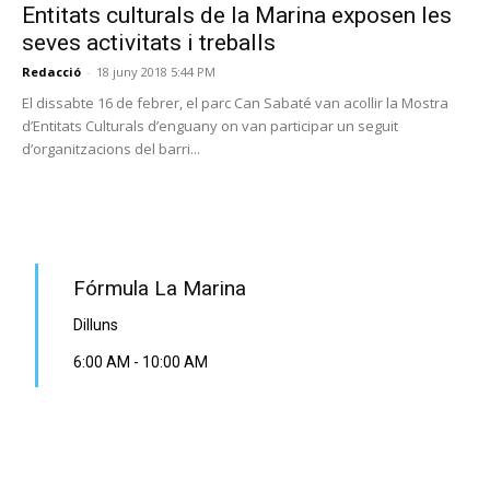
Entitats culturals de la Marina exposen les
seves activitats i treballs
Redacció
-
18 juny 2018 5:44 PM
El dissabte 16 de febrer, el parc Can Sabaté van acollir la Mostra
d’Entitats Culturals d’enguany on van participar un seguit
d’organitzacions del barri...
PROGRAMA EN DIRECTE
Fórmula La Marina
Dilluns
6:00 AM
-
10:00 AM