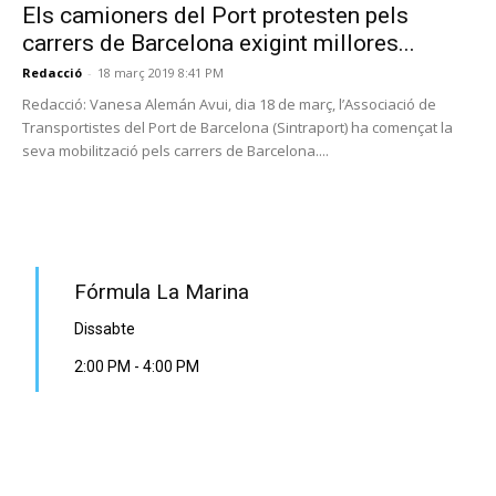
Els camioners del Port protesten pels
carrers de Barcelona exigint millores...
Redacció
-
18 març 2019 8:41 PM
Redacció: Vanesa Alemán Avui, dia 18 de març, l’Associació de
Transportistes del Port de Barcelona (Sintraport) ha començat la
seva mobilització pels carrers de Barcelona....
PROGRAMA EN DIRECTE
Fórmula La Marina
Dissabte
2:00 PM
-
4:00 PM