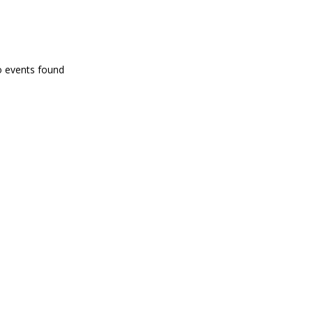
PROGRAMA EN DIRECTE
o events found