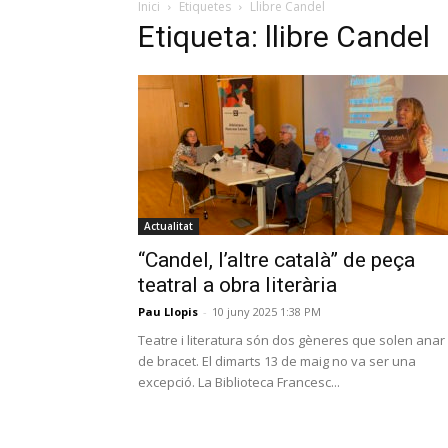
Inici
Etiquetes
Llibre Candel
Etiqueta: llibre Candel
Actualitat
“Candel, l’altre català” de peça
teatral a obra literària
Pau Llopis
-
10 juny 2025 1:38 PM
Teatre i literatura són dos gèneres que solen anar
de bracet. El dimarts 13 de maig no va ser una
excepció. La Biblioteca Francesc...