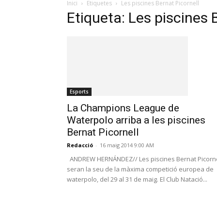
Inici
Etiquetes
Les piscines Bernat Picornell
Etiqueta: Les piscines 
Esports
La Champions League de
Waterpolo arriba a les piscines
Bernat Picornell
Redacció
-
16 maig 2014 9:00 AM
ANDREW HERNÁNDEZ// Les piscines Bernat Picorne
seran la seu de la màxima competició europea de
waterpolo, del 29 al 31 de maig. El Club Natació...