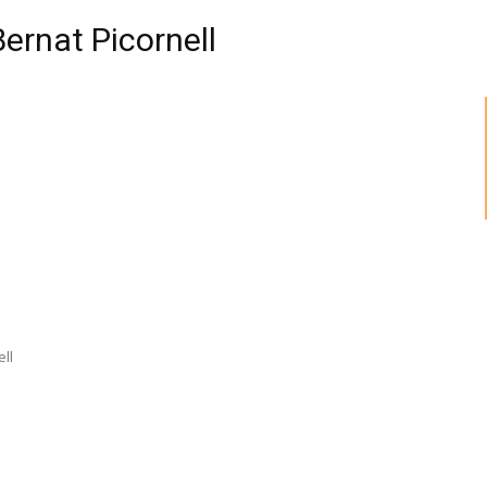
Bernat Picornell
ll