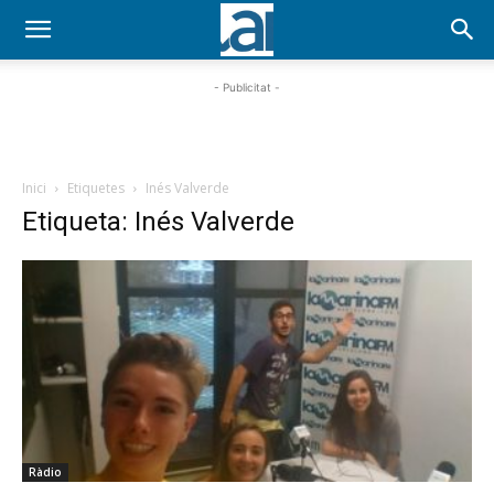
- Publicitat -
Inici
Etiquetes
Inés Valverde
Etiqueta: Inés Valverde
Ràdio