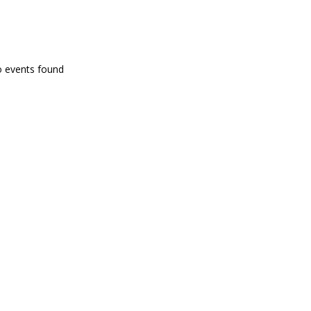
PROGRAMA EN DIRECTE
o events found