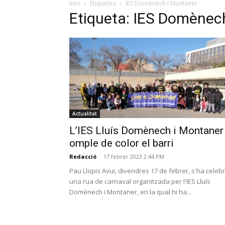
Inici
Etiquetes
IES Domènech i Muntaner
Etiqueta: IES Domènec
Actualitat
L’IES Lluís Domènech i Montaner
omple de color el barri
Redacció
-
17 febrer 2023 2:44 PM
Pau Llopis Avui, divendres 17 de febrer, s'ha celeb
una rua de carnaval organitzada per l'IES Lluís
Domènech i Montaner, en la qual hi ha...