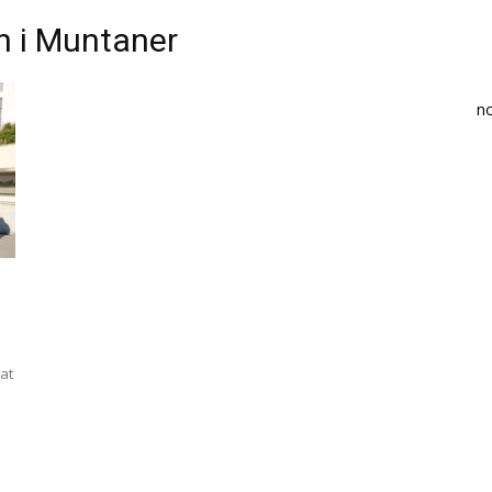
h i Muntaner
n
rat