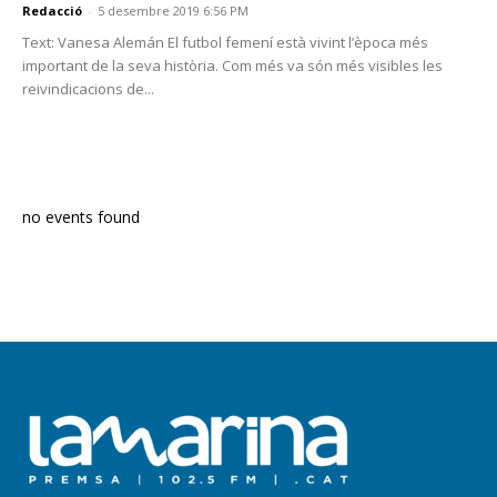
Redacció
-
5 desembre 2019 6:56 PM
Text: Vanesa Alemán El futbol femení està vivint l’època més
important de la seva història. Com més va són més visibles les
reivindicacions de...
PROGRAMA EN DIRECTE
no events found