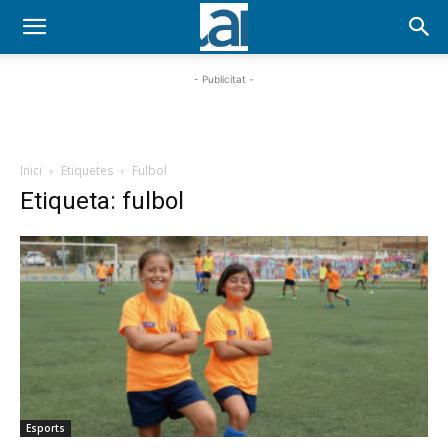
- Publicitat -
Inici
Etiquetes
Fulbol
Etiqueta: fulbol
Esports