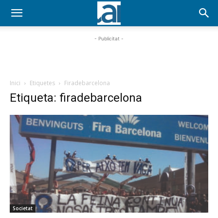
- Publicitat -
Inici
Etiquetes
Firadebarcelona
Etiqueta: firadebarcelona
Societat