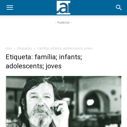
- Publicitat -
Inici
Etiquetes
Família; infants; adolescents; joves
Etiqueta: família; infants;
adolescents; joves