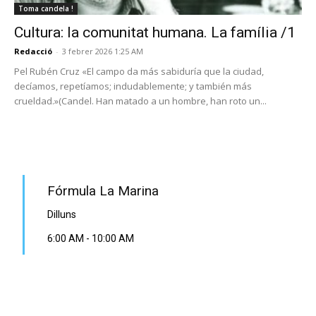
Toma candela !
Cultura: la comunitat humana. La família /1
Redacció
-
3 febrer 2026 1:25 AM
Pel Rubén Cruz «El campo da más sabiduría que la ciudad,
decíamos, repetíamos; indudablemente; y también más
crueldad.»(Candel. Han matado a un hombre, han roto un...
PROGRAMA EN DIRECTE
Fórmula La Marina
Dilluns
6:00 AM
-
10:00 AM