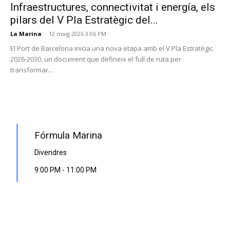
Infraestructures, connectivitat i energía, els
pilars del V Pla Estratègic del...
La Marina
-
12 maig 2026 3:06 PM
El Port de Barcelona inicia una nova etapa amb el V Pla Estratègic
2026-2030, un document que defineix el full de ruta per
transformar...
PROGRAMA EN DIRECTE
Fórmula Marina
Divendres
9:00 PM
-
11:00 PM