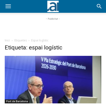
- Publicitat -
Inici
Etiquetes
Espai logístic
Etiqueta: espai logístic
Port de Barcelona