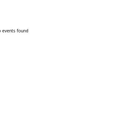
PROGRAMA EN DIRECTE
o events found