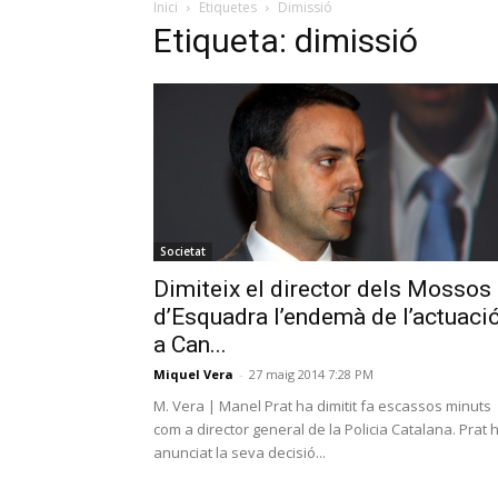
Inici
Etiquetes
Dimissió
Etiqueta: dimissió
Societat
Dimiteix el director dels Mossos
d’Esquadra l’endemà de l’actuaci
a Can...
Miquel Vera
-
27 maig 2014 7:28 PM
M. Vera | Manel Prat ha dimitit fa escassos minuts
com a director general de la Policia Catalana. Prat 
anunciat la seva decisió...