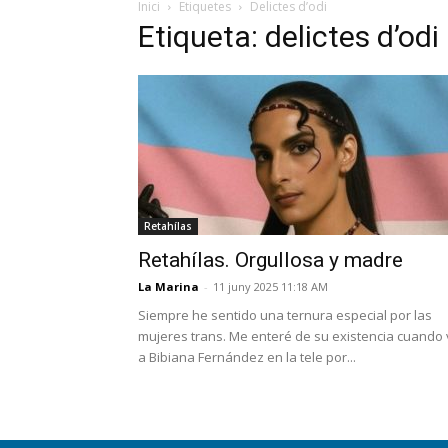
Inici
Etiquetes
Delictes d’odi
Etiqueta: delictes d’odi
Retahílas
Retahílas. Orgullosa y madre
La Marina
-
11 juny 2025 11:18 AM
Siempre he sentido una ternura especial por las
mujeres trans. Me enteré de su existencia cuando 
a Bibiana Fernández en la tele por...