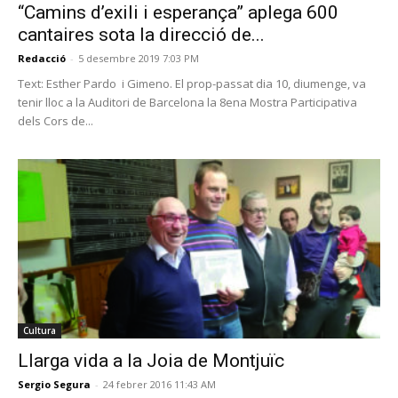
“Camins d’exili i esperança” aplega 600
cantaires sota la direcció de...
Redacció
-
5 desembre 2019 7:03 PM
Text: Esther Pardo i Gimeno. El prop-passat dia 10, diumenge, va
tenir lloc a la Auditori de Barcelona la 8ena Mostra Participativa
dels Cors de...
Cultura
Llarga vida a la Joia de Montjuïc
Sergio Segura
-
24 febrer 2016 11:43 AM