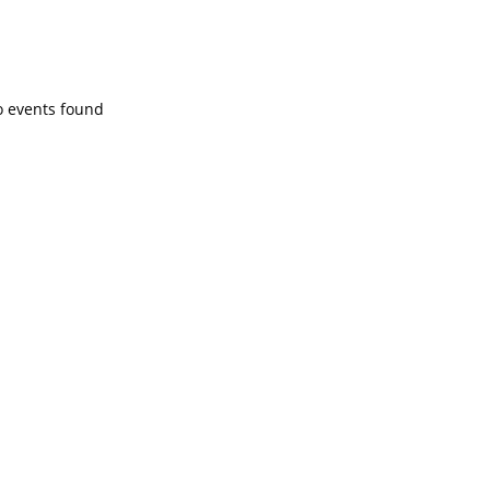
PROGRAMA EN DIRECTE
o events found