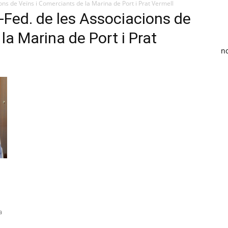
ns de Veïns i Comerciants de la Marina de Port i Prat Vermell
-Fed. de les Associacions de
la Marina de Port i Prat
n
a