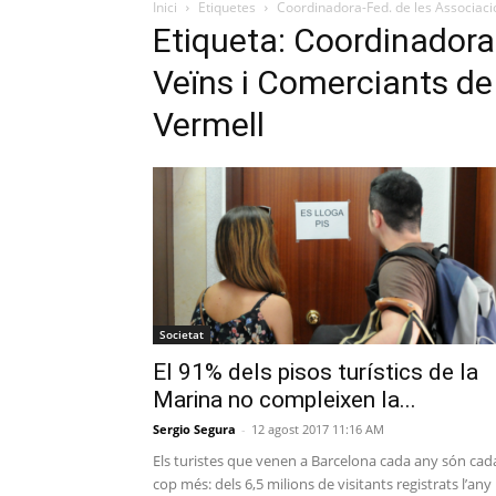
Inici
Etiquetes
Coordinadora-Fed. de les Associacio
Etiqueta: Coordinadora
Veïns i Comerciants de 
Vermell
Societat
El 91% dels pisos turístics de la
Marina no compleixen la...
Sergio Segura
-
12 agost 2017 11:16 AM
Els turistes que venen a Barcelona cada any són cad
cop més: dels 6,5 milions de visitants registrats l’any