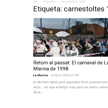
Inici
Etiquetes
Carnestoltes 1998
Etiqueta: carnestoltes
Cultura
Retorn al passat: El carnaval de L
Marina de 1998
La Marina
-
8 febrer 2018 5:21 PM
Es diu ben ràpid, però aquestes fotos ja tenen vint
anys... i és que el temps vola, però els veïns i veïn
de la...