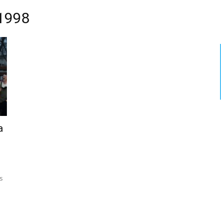
 1998
a
es