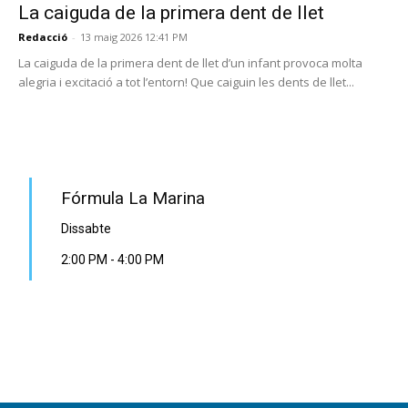
La caiguda de la primera dent de llet
Redacció
-
13 maig 2026 12:41 PM
La caiguda de la primera dent de llet d’un infant provoca molta
alegria i excitació a tot l’entorn! Que caiguin les dents de llet...
PROGRAMA EN DIRECTE
Fórmula La Marina
Dissabte
2:00 PM
-
4:00 PM