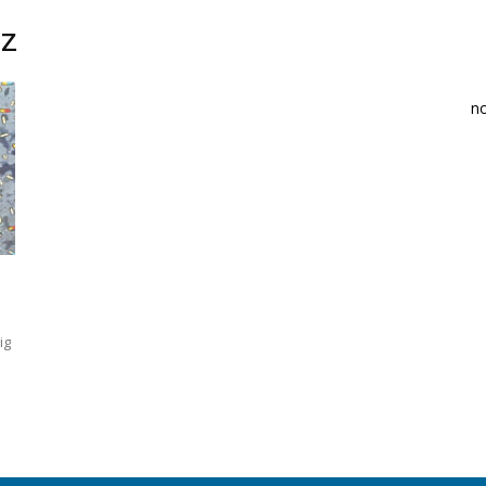
ez
n
ig