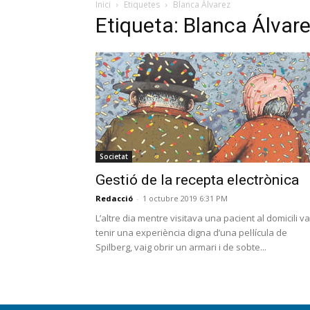
Inici
Etiquetes
Blanca Álvarez
Etiqueta: Blanca Álvar
Societat
Gestió de la recepta electrònica
Redacció
-
1 octubre 2019 6:31 PM
L’altre dia mentre visitava una pacient al domicili va
tenir una experiència digna d’una pel·lícula de
Spilberg, vaig obrir un armari i de sobte...