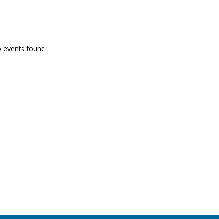
PROGRAMA EN DIRECTE
o events found