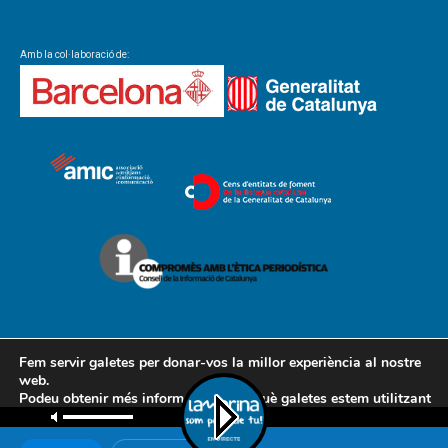
Amb la col·laboració de:
Fem servir galetes per donar-vos la millor experiència al nostre
web.
Podeu obtenir més informació sobre què galetes estem utilitzant
Contacte
Avís legal
Política de cookies
Política de privacitat
o desactivar-les a la
configuració
.
AMCL