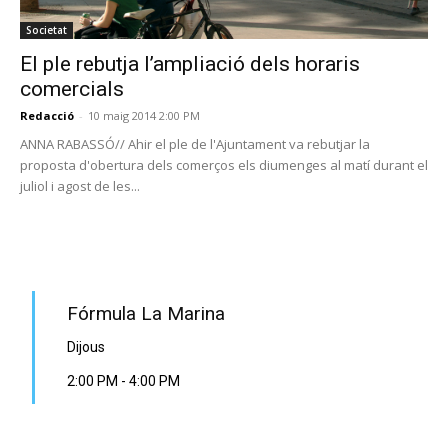
Societat
El ple rebutja l’ampliació dels horaris
comercials
Redacció
-
10 maig 2014 2:00 PM
ANNA RABASSÓ// Ahir el ple de l'Ajuntament va rebutjar la
proposta d'obertura dels comerços els diumenges al matí durant el
juliol i agost de les...
PROGRAMA EN DIRECTE
Fórmula La Marina
Dijous
2:00 PM
-
4:00 PM