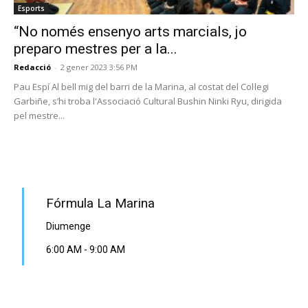
Esports
“No només ensenyo arts marcials, jo
preparo mestres per a la...
Redacció
-
2 gener 2023 3:56 PM
Pau Espí Al bell mig del barri de la Marina, al costat del Col·legi
Garbiñe, s’hi troba l'Associació Cultural Bushin Ninki Ryu, dirigida
pel mestre...
PROGRAMA EN DIRECTE
Fórmula La Marina
Diumenge
6:00 AM
-
9:00 AM