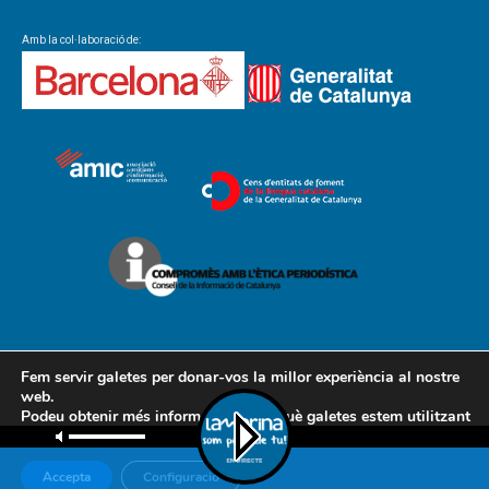
Amb la col·laboració de:
Fem servir galetes per donar-vos la millor experiència al nostre
web.
Podeu obtenir més informació sobre què galetes estem utilitzant
Contacte
Avís legal
Política de cookies
Política de privacitat
o desactivar-les a la
configuració
.
AMCL
Accepta
Configuració
© Associació de Mitjans de Comunicació Local, 2018