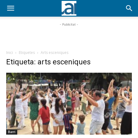
- Publicitat -
Inici
Etiquetes
Arts esceniques
Etiqueta: arts esceniques
Barri